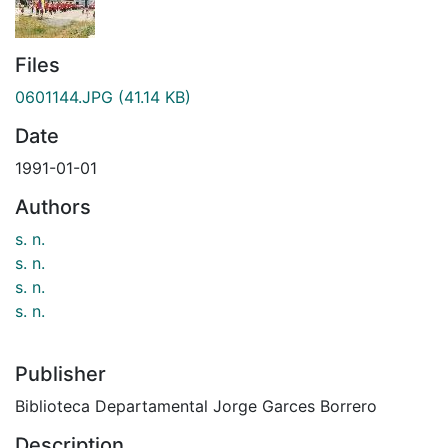
Files
0601144.JPG
(41.14 KB)
Date
1991-01-01
Authors
s. n.
s. n.
s. n.
s. n.
Publisher
Biblioteca Departamental Jorge Garces Borrero
Description