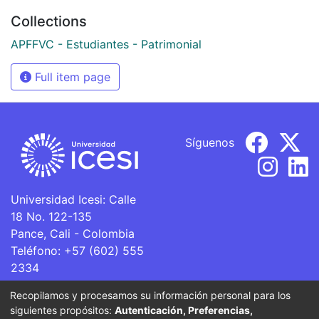
Collections
APFFVC - Estudiantes - Patrimonial
Full item page
Síguenos
Universidad Icesi: Calle
18 No. 122-135
Pance, Cali - Colombia
Teléfono: +57 (602) 555
2334
ventanillaunica@icesi.edu.co
Recopilamos y procesamos su información personal para los
siguientes propósitos:
Autenticación, Preferencias,