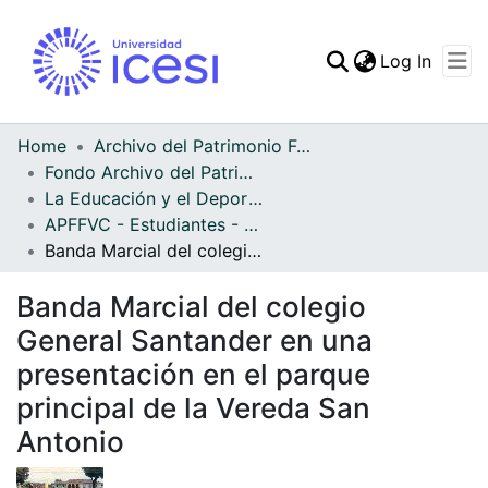
(curren
Log In
Communities & Collec
All of DSpace
Home
Archivo del Patrimonio Fotográfico y Fílmico del Valle del Cauca
Fondo Archivo del Patrimonio Fotográfico y Fílmico del Valle del Cauca
Statistics
La Educación y el Deporte
APFFVC - Estudiantes - Patrimonial
Banda Marcial del colegio General Santander en una presentación en el parque principal de la Vereda San Antonio
Banda Marcial del colegio
General Santander en una
presentación en el parque
principal de la Vereda San
Antonio