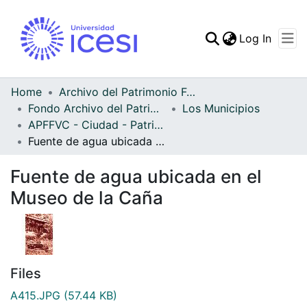
(curren
Log In
Communities & Collec
All of DSpace
Home
Archivo del Patrimonio Fotográfico y Fílmico del Valle del Cauca
Fondo Archivo del Patrimonio Fotográfico y Fílmico del Valle del Cauca
Los Municipios
Statistics
APFFVC - Ciudad - Patrimonial
Fuente de agua ubicada en el Museo de la Caña
Fuente de agua ubicada en el
Museo de la Caña
Files
A415.JPG
(57.44 KB)