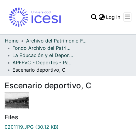
(curren
Log In
Communities & Collec
All of DSpace
Home
Archivo del Patrimonio Fotográfico y Fílmico del Valle del Cauca
Fondo Archivo del Patrimonio Fotográfico y Fílmico del Valle del Cauca
Statistics
La Educación y el Deporte
APFFVC - Deportes - Patrimonial
Escenario deportivo, C
Escenario deportivo, C
Files
0201119.JPG
(30.12 KB)