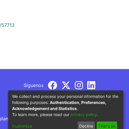
9/57713
Síguenos
We collect and process your personal information for the
following purposes:
Authentication, Preferences,
Acknowledgement and Statistics
.
To learn more, please read our
privacy policy
.
gilancia por parte del Ministerio de Educación
Customize
Decline
That's ok