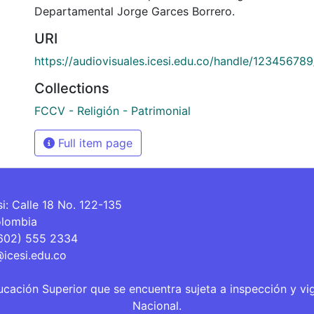
Departamental Jorge Garces Borrero.
URI
https://audiovisuales.icesi.edu.co/handle/12345678
Collections
FCCV - Religión - Patrimonial
Full item page
si: Calle 18 No. 122-135
olombia
(602) 555 2334
@icesi.edu.co
ucación Superior que se encuentra sujeta a inspección y vi
Nacional.