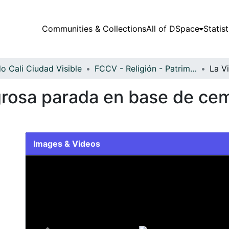
Communities & Collections
All of DSpace
Statist
o Cali Ciudad Visible
FCCV - Religión - Patrimonial
agrosa parada en base de ce
Images & Videos
Slide 1 of 1