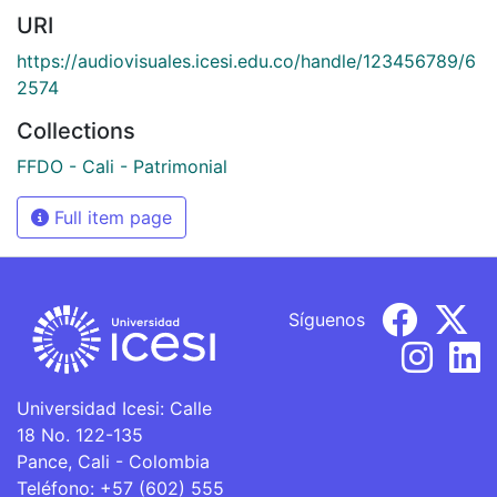
URI
https://audiovisuales.icesi.edu.co/handle/123456789/6
2574
Collections
FFDO - Cali - Patrimonial
Full item page
Síguenos
Universidad Icesi: Calle
18 No. 122-135
Pance, Cali - Colombia
Teléfono: +57 (602) 555