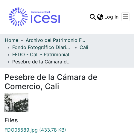
(curren
Log In
Communities & Collec
All of DSpace
Home
Archivo del Patrimonio Fotográfico y Fílmico del Valle del Cauca
Fondo Fotográfico Diario Occidente
Cali
Statistics
FFDO - Cali - Patrimonial
Pesebre de la Cámara de Comercio, Cali
Pesebre de la Cámara de
Comercio, Cali
Files
FDO05589.jpg
(433.78 KB)