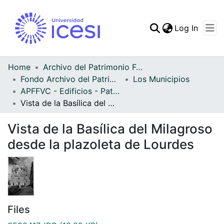
(curren
Log In
Communities & Collec
All of DSpace
Home
Archivo del Patrimonio Fotográfico y Fílmico del Valle del Cauca
Fondo Archivo del Patrimonio Fotográfico y Fílmico del Valle del Cauca
Los Municipios
Statistics
APFFVC - Edificios - Patrimonial
Vista de la Basílica del Milagroso desde la plazoleta de Lourdes
Vista de la Basílica del Milagroso
desde la plazoleta de Lourdes
Files