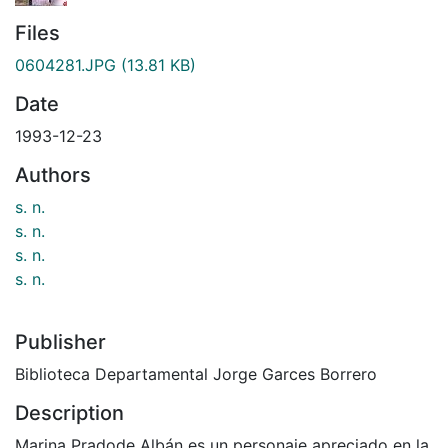
Files
0604281.JPG
(13.81 KB)
Date
1993-12-23
Authors
s. n.
s. n.
s. n.
s. n.
Publisher
Biblioteca Departamental Jorge Garces Borrero
Description
Marina Pradode Albán es un personaje apreciado en la