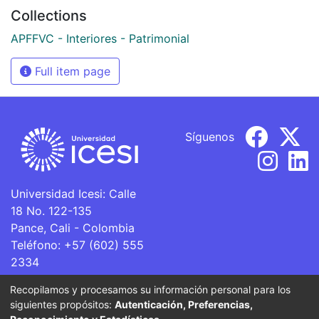
Collections
APFFVC - Interiores - Patrimonial
Full item page
Síguenos
Universidad Icesi: Calle
18 No. 122-135
Pance, Cali - Colombia
Teléfono: +57 (602) 555
2334
ventanillaunica@icesi.edu.co
Recopilamos y procesamos su información personal para los
siguientes propósitos:
Autenticación, Preferencias,
La Universidad Icesi es una Institución de Educación