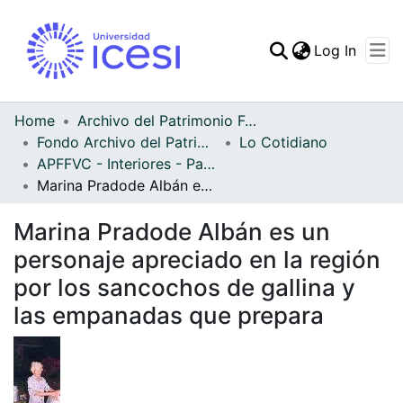
(curren
Log In
Communities & Collec
All of DSpace
Home
Archivo del Patrimonio Fotográfico y Fílmico del Valle del Cauca
Fondo Archivo del Patrimonio Fotográfico y Fílmico del Valle del Cauca
Lo Cotidiano
Statistics
APFFVC - Interiores - Patrimonial
Marina Pradode Albán es un personaje apreciado en la región por los sancochos de gallina y las empanadas que prepara
Marina Pradode Albán es un
personaje apreciado en la región
por los sancochos de gallina y
las empanadas que prepara