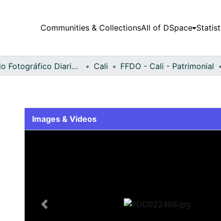
Communities & Collections
All of DSpace
Statist
Fondo Fotográfico Diario Occidente
Cali
FFDO - Cali - Patrimonial
Images & Videos
Slide 1 of 2
Previous