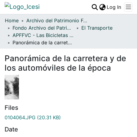
(curren
Log In
Communities & Collections
Home
Archivo del Patrimonio Fotográfico y Fílmico del Valle del Cauca
Fondo Archivo del Patrimonio Fotográfico y Fílmico del Valle del Cauca
All of DSpace
El Transporte
APFFVC - Las Bicicletas y Ca - Patrimonial
Statistics
Panorámica de la carretera y de los automóviles de la época
Panorámica de la carretera y de
los automóviles de la época
Files
0104064.JPG
(20.31 KB)
Date