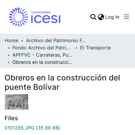
(curren
Log In
Communities & Collec
All of DSpace
Home
Archivo del Patrimonio Fotográfico y Fílmico del Valle del Cauca
Fondo Archivo del Patrimonio Fotográfico y Fílmico del Valle del Cauca
El Transporte
Statistics
APFFVC - Carreteras, Puentes - Patrimonial
Obreros en la construcción del puente Bolívar
Obreros en la construcción del
puente Bolívar
Files
0101285.JPG
(35.96 KB)