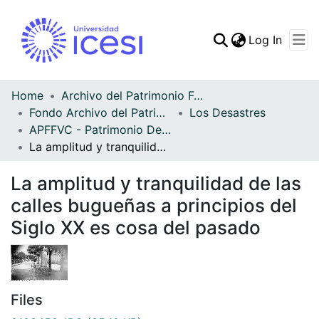
(curren
Log In
Communities & Collec
All of DSpace
Home
Archivo del Patrimonio Fotográfico y Fílmico del Valle del Cauca
Fondo Archivo del Patrimonio Fotográfico y Fílmico del Valle del Cauca
Los Desastres
Statistics
APFFVC - Patrimonio Destruido - Patrimonial
La amplitud y tranquilidad de las calles bugueñas a principios del Siglo XX es cosa del pasado
La amplitud y tranquilidad de las
calles bugueñas a principios del
Siglo XX es cosa del pasado
Files