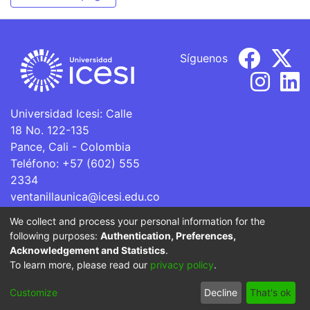
Síguenos
Universidad Icesi: Calle
18 No. 122-135
Pance, Cali - Colombia
Teléfono: +57 (602) 555
2334
ventanillaunica@icesi.edu.co
We collect and process your personal information for the
La Universidad Icesi es una Institución de Educación
following purposes:
Authentication, Preferences,
Superior que se encuentra sujeta a inspección y vigilancia
Acknowledgement and Statistics
.
por parte del Ministerio de Educación Nacional.
To learn more, please read our
privacy policy
.
Cookie
Privacy
End User
Send
Customize
Decline
That's ok
settings
policy
Agreement
Feedback