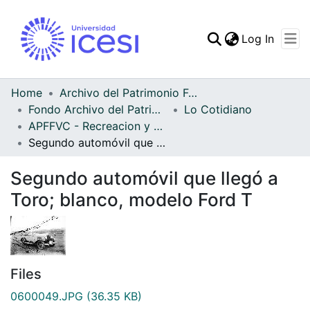
(curren
Log In
Communities & Collec
All of DSpace
Home
Archivo del Patrimonio Fotográfico y Fílmico del Valle del Cauca
Fondo Archivo del Patrimonio Fotográfico y Fílmico del Valle del Cauca
Lo Cotidiano
Statistics
APFFVC - Recreacion y Paseo - Patrimonial
Segundo automóvil que llegó a Toro; blanco, modelo Ford T
Segundo automóvil que llegó a
Toro; blanco, modelo Ford T
Files
0600049.JPG
(36.35 KB)