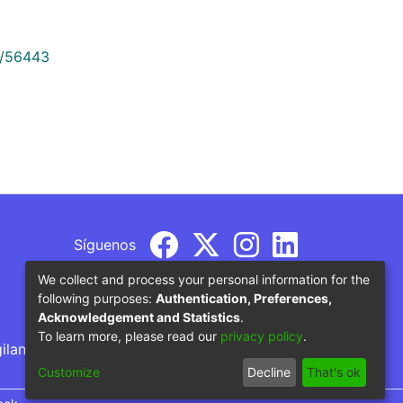
9/56443
Síguenos
We collect and process your personal information for the
following purposes:
Authentication, Preferences,
Acknowledgement and Statistics
.
To learn more, please read our
privacy policy
.
gilancia por parte del Ministerio de Educación
Customize
Decline
That's ok