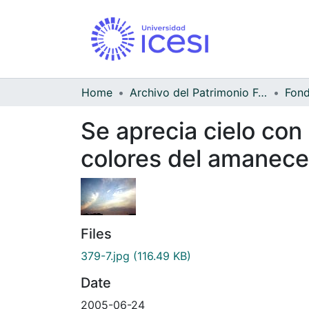
Home
Archivo del Patrimonio Fotográfico y Fílmico del Valle del Cauca
Fond
Se aprecia cielo con
colores del amanece
Files
379-7.jpg
(116.49 KB)
Date
2005-06-24