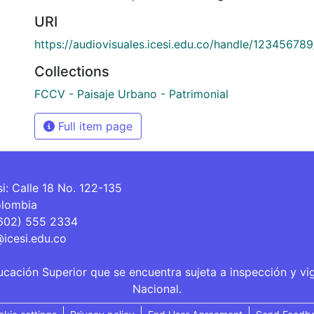
URI
https://audiovisuales.icesi.edu.co/handle/12345678
Collections
FCCV - Paisaje Urbano - Patrimonial
Full item page
si: Calle 18 No. 122-135
olombia
(602) 555 2334
@icesi.edu.co
ucación Superior que se encuentra sujeta a inspección y vi
Nacional.