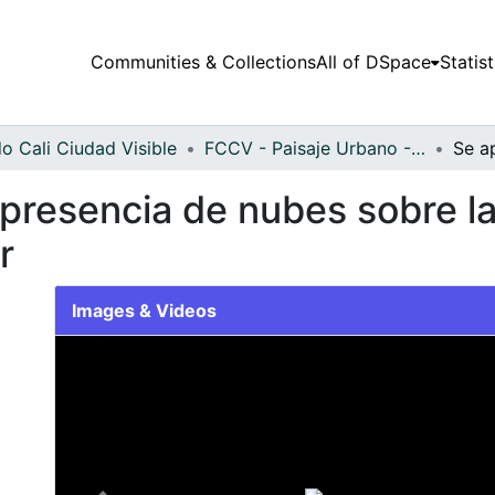
Communities & Collections
All of DSpace
Statist
o Cali Ciudad Visible
FCCV - Paisaje Urbano - Patrimonial
 presencia de nubes sobre la
r
Images & Videos
Slide 1 of 1