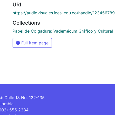
URI
https://audiovisuales.icesi.edu.co/handle/12345678
Collections
Papel de Colgadura: Vademécum Gráfico y Cultural 
Full item page
si: Calle 18 No. 122-135
olombia
(602) 555 2334