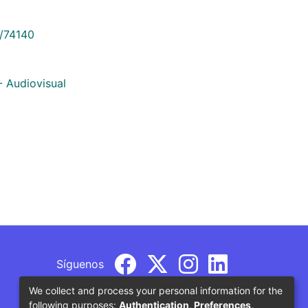
9/74140
- Audiovisual
Síguenos
We collect and process your personal information for the
following purposes:
Authentication, Preferences,