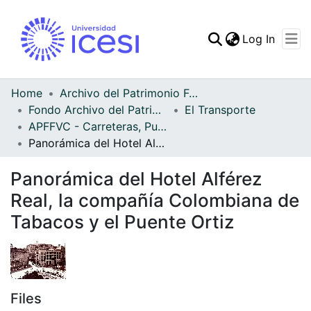
(curren
Log In
Communities & Collec
All of DSpace
Home
Archivo del Patrimonio Fotográfico y Fílmico del Valle del Cauca
Fondo Archivo del Patrimonio Fotográfico y Fílmico del Valle del Cauca
El Transporte
Statistics
APFFVC - Carreteras, Puentes - Patrimonial
Panorámica del Hotel Alférez Real, la compañía Colombiana de Tabacos y el Puente Ortiz
Panorámica del Hotel Alférez
Real, la compañía Colombiana de
Tabacos y el Puente Ortiz
Files