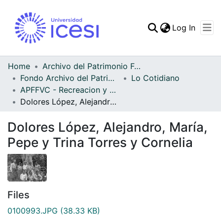
(curren
Log In
Communities & Collec
All of DSpace
Home
Archivo del Patrimonio Fotográfico y Fílmico del Valle del Cauca
Fondo Archivo del Patrimonio Fotográfico y Fílmico del Valle del Cauca
Lo Cotidiano
Statistics
APFFVC - Recreacion y Paseo - Patrimonial
Dolores López, Alejandro, María, Pepe y Trina Torres y Cornelia
Dolores López, Alejandro, María,
Pepe y Trina Torres y Cornelia
Files
0100993.JPG
(38.33 KB)