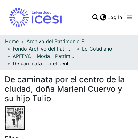
(curren
Log In
Communities & Collec
All of DSpace
Home
Archivo del Patrimonio Fotográfico y Fílmico del Valle del Cauca
Fondo Archivo del Patrimonio Fotográfico y Fílmico del Valle del Cauca
Lo Cotidiano
Statistics
APFFVC - Moda - Patrimonial
De caminata por el centro de la ciudad, doña Marleni Cuervo y su hijo Tulio
De caminata por el centro de la
ciudad, doña Marleni Cuervo y
su hijo Tulio