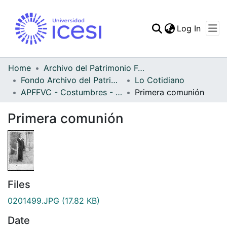
(curren
Log In
Communities & Collec
All of DSpace
Home
Archivo del Patrimonio Fotográfico y Fílmico del Valle del Cauca
Fondo Archivo del Patrimonio Fotográfico y Fílmico del Valle del Cauca
Lo Cotidiano
Statistics
APFFVC - Costumbres - Patrimonial
Primera comunión
Primera comunión
Files
0201499.JPG
(17.82 KB)
Date