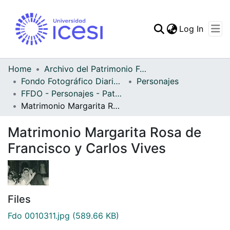
(curren
Log In
Communities & Collec
All of DSpace
Home
Archivo del Patrimonio Fotográfico y Fílmico del Valle del Cauca
Fondo Fotográfico Diario Occidente
Personajes
Statistics
FFDO - Personajes - Patrimonial
Matrimonio Margarita Rosa de Francisco y Carlos Vives
Matrimonio Margarita Rosa de
Francisco y Carlos Vives
Files
Fdo 0010311.jpg
(589.66 KB)