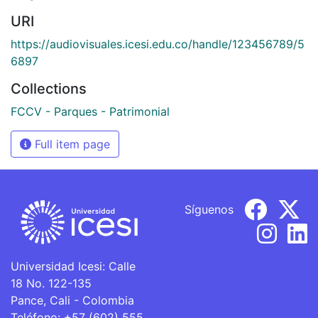
URI
https://audiovisuales.icesi.edu.co/handle/123456789/5
6897
Collections
FCCV - Parques - Patrimonial
Full item page
Síguenos
Universidad Icesi: Calle
18 No. 122-135
Pance, Cali - Colombia
Teléfono: +57 (602) 555