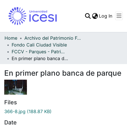
(curren
Log In
Communities & Collec
All of DSpace
Home
Archivo del Patrimonio Fotográfico y Fílmico del Valle del Cauca
Fondo Cali Ciudad Visible
Statistics
FCCV - Parques - Patrimonial
En primer plano banca de parque
En primer plano banca de parque
Files
366-8.jpg
(188.87 KB)
Date