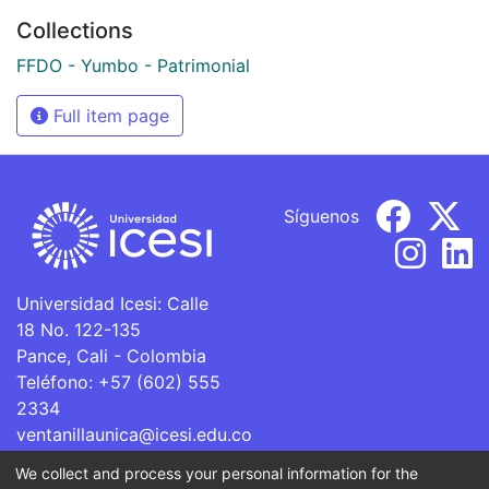
Collections
FFDO - Yumbo - Patrimonial
Full item page
Síguenos
Universidad Icesi: Calle
18 No. 122-135
Pance, Cali - Colombia
Teléfono: +57 (602) 555
2334
ventanillaunica@icesi.edu.co
We collect and process your personal information for the
La Universidad Icesi es una Institución de Educación