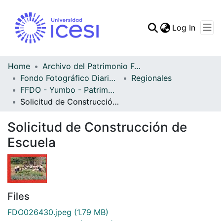
(curren
Log In
Communities & Collec
All of DSpace
Home
Archivo del Patrimonio Fotográfico y Fílmico del Valle del Cauca
Fondo Fotográfico Diario Occidente
Regionales
Statistics
FFDO - Yumbo - Patrimonial
Solicitud de Construcción de Escuela
Solicitud de Construcción de
Escuela
Files
FDO026430.jpeg
(1.79 MB)