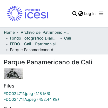
(curren
Log In
Communities & Collec
All of DSpace
Home
Archivo del Patrimonio Fotográfico y Fílmico del Valle del Cauca
Fondo Fotográfico Diario Occidente
Cali
Statistics
FFDO - Cali - Patrimonial
Parque Panamericano de Cali
Parque Panamericano de Cali
Files
FDO024711.jpeg
(1.18 MB)
FDO024711A.jpeg
(452.44 KB)