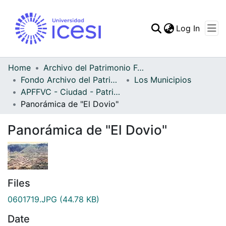
(curren
Log In
Communities & Collec
All of DSpace
Home
Archivo del Patrimonio Fotográfico y Fílmico del Valle del Cauca
Fondo Archivo del Patrimonio Fotográfico y Fílmico del Valle del Cauca
Los Municipios
Statistics
APFFVC - Ciudad - Patrimonial
Panorámica de "El Dovio"
Panorámica de "El Dovio"
Files
0601719.JPG
(44.78 KB)
Date