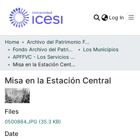
(curren
Log In
Communities & Collec
All of DSpace
Home
Archivo del Patrimonio Fotográfico y Fílmico del Valle del Cauca
Fondo Archivo del Patrimonio Fotográfico y Fílmico del Valle del Cauca
Los Municipios
Statistics
APFFVC - Los Servicios Públicos - Patrimonial
Misa en la Estación Central
Misa en la Estación Central
Files
0500864.JPG
(35.3 KB)
Date