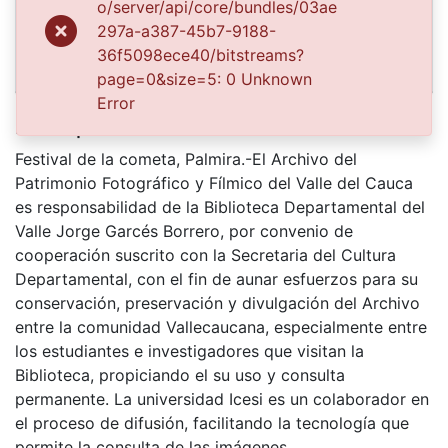
o/server/api/core/bundles/03ae
FDO06805.jpg
297a-a387-45b7-9188-
36f5098ece40/bitstreams?
page=0&size=5: 0 Unknown
Error
Description
Festival de la cometa, Palmira.-El Archivo del
Patrimonio Fotográfico y Fílmico del Valle del Cauca
es responsabilidad de la Biblioteca Departamental del
Valle Jorge Garcés Borrero, por convenio de
cooperación suscrito con la Secretaria del Cultura
Departamental, con el fin de aunar esfuerzos para su
conservación, preservación y divulgación del Archivo
entre la comunidad Vallecaucana, especialmente entre
los estudiantes e investigadores que visitan la
Biblioteca, propiciando el su uso y consulta
permanente. La universidad Icesi es un colaborador en
el proceso de difusión, facilitando la tecnología que
permite la consulta de las imágenes.