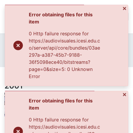
×
Error obtaining files for this
(curren
Log In
item
Communities & Collec
0 Http failure response for
All of DSpace
Home
Archivo del Patrimonio Fotográfico y Fílmico del Valle del Cauca
https://audiovisuales.icesi.edu.c
Fondo Fotográfico Diario Occidente
Regionales
o/server/api/core/bundles/03ae
Statistics
FFDO - Palmira - Patrimonial
297a-a387-45b7-9188-
Festival de la cometa, Palmira-2001
36f5098ece40/bitstreams?
page=0&size=5: 0 Unknown
Festival de la cometa, Palmira-
Error
2001
×
Error obtaining files for this
item
0 Http failure response for
Date
https://audiovisuales.icesi.edu.c