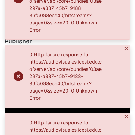
2001
o/server/api/core/bundles/03ae
297a-a387-45b7-9188-
Authors
36f5098ece40/bitstreams?
Occidente, Diario
page=0&size=20: 0 Unknown
Error
Publisher
×
Biblioteca Departamental Jorge Garcés Borrero
0 Http failure response for
https://audiovisuales.icesi.edu.c
Images & Videos
o/server/api/core/bundles/03ae
Slide 1 of 1
297a-a387-45b7-9188-
36f5098ece40/bitstreams?
page=0&size=20: 0 Unknown
Error
×
Previous
Next
0 Http failure response for
https://audiovisuales.icesi.edu.c