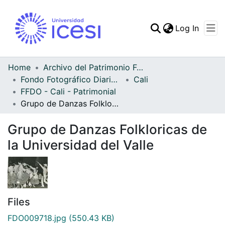
(curren
Log In
Communities & Collec
All of DSpace
Home
Archivo del Patrimonio Fotográfico y Fílmico del Valle del Cauca
Fondo Fotográfico Diario Occidente
Cali
Statistics
FFDO - Cali - Patrimonial
Grupo de Danzas Folkloricas de la Universidad del Valle
Grupo de Danzas Folkloricas de
la Universidad del Valle
Files
FDO009718.jpg
(550.43 KB)