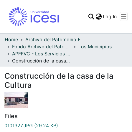
(curren
Log In
Communities & Collec
All of DSpace
Home
Archivo del Patrimonio Fotográfico y Fílmico del Valle del Cauca
Fondo Archivo del Patrimonio Fotográfico y Fílmico del Valle del Cauca
Los Municipios
Statistics
APFFVC - Los Servicios Públicos - Patrimonial
Construcción de la casa de la Cultura
Construcción de la casa de la
Cultura
Files
0101327.JPG
(29.24 KB)