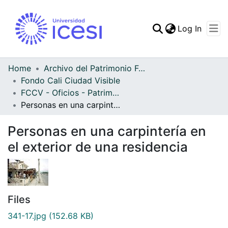
(curren
Log In
Communities & Collec
All of DSpace
Home
Archivo del Patrimonio Fotográfico y Fílmico del Valle del Cauca
Fondo Cali Ciudad Visible
Statistics
FCCV - Oficios - Patrimonial
Personas en una carpintería en el exterior de una residencia
Personas en una carpintería en
el exterior de una residencia
Files
341-17.jpg
(152.68 KB)