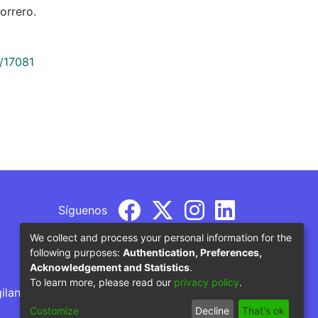
orrero.
9/17081
Síguenos
We collect and process your personal information for the
following purposes:
Authentication, Preferences,
Acknowledgement and Statistics
.
To learn more, please read our
privacy policy
.
gilancia por parte del Ministerio de Educación
Customize
Decline
That's ok