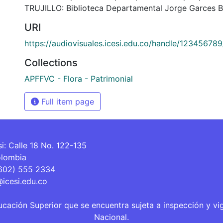
TRUJILLO: Biblioteca Departamental Jorge Garces B
URI
https://audiovisuales.icesi.edu.co/handle/12345678
Collections
APFFVC - Flora - Patrimonial
Full item page
si: Calle 18 No. 122-135
olombia
(602) 555 2334
@icesi.edu.co
ucación Superior que se encuentra sujeta a inspección y vi
Nacional.