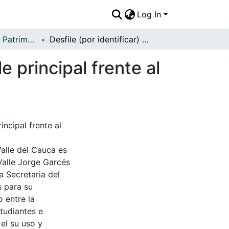
Log In
APFFVC - Flora - Patrimonial
Desfile (por identificar) de estudiantes por la calle principal frente al parque central
e principal frente al
incipal frente al
Valle del Cauca es
Valle Jorge Garcés
a Secretaria del
s para su
 entre la
tudiantes e
 el su uso y