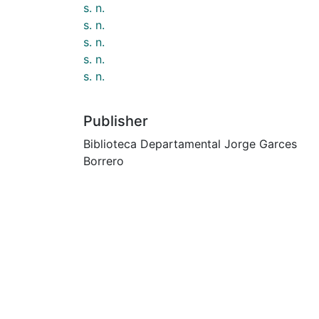
s. n.
s. n.
s. n.
s. n.
s. n.
Publisher
Biblioteca Departamental Jorge Garces
Borrero