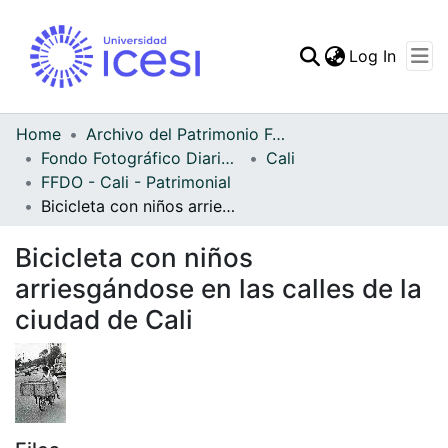
(curren
Log In
Communities & Collec
All of DSpace
Home
Archivo del Patrimonio Fotográfico y Fílmico del Valle del Cauca
Fondo Fotográfico Diario Occidente
Cali
Statistics
FFDO - Cali - Patrimonial
Bicicleta con niños arriesgándose en las calles de la ciudad de Cali
Bicicleta con niños
arriesgándose en las calles de la
ciudad de Cali