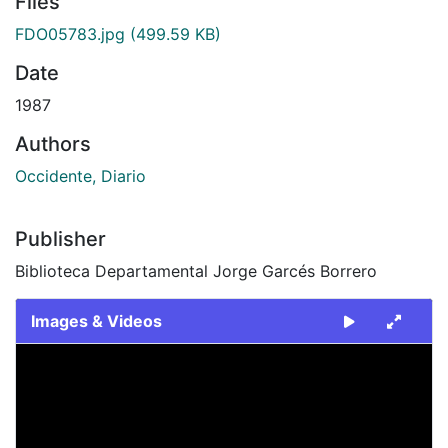
Files
FDO05783.jpg
(499.59 KB)
Date
1987
Authors
Occidente, Diario
Publisher
Biblioteca Departamental Jorge Garcés Borrero
Images & Videos
Slide 1 of 1