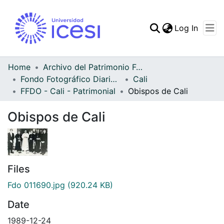
(curren
Log In
Communities & Collec
All of DSpace
Home
Archivo del Patrimonio Fotográfico y Fílmico del Valle del Cauca
Fondo Fotográfico Diario Occidente
Cali
Statistics
FFDO - Cali - Patrimonial
Obispos de Cali
Obispos de Cali
Files
Fdo 011690.jpg
(920.24 KB)
Date
1989-12-24