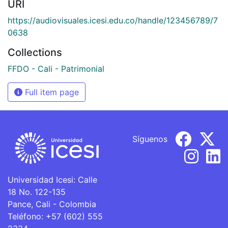
URI
https://audiovisuales.icesi.edu.co/handle/123456789/7
0638
Collections
FFDO - Cali - Patrimonial
Full item page
Síguenos
Universidad Icesi: Calle
18 No. 122-135
Pance, Cali - Colombia
Teléfono: +57 (602) 555