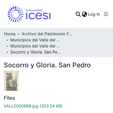
(curren
Log In
Communities & Collec
All of DSpace
Home
Archivo del Patrimonio Fotográfico y Fílmico del Valle del Cauca
Municipios del Valle del Cauca
Statistics
Municipios del Valle del Cauca
Socorro y Gloria. San Pedro
Socorro y Gloria. San Pedro
Files
VALLE000688.jpg
(303.24 KB)