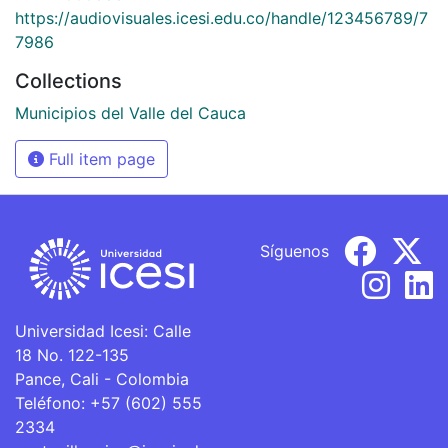
https://audiovisuales.icesi.edu.co/handle/123456789/7
7986
Collections
Municipios del Valle del Cauca
Full item page
Síguenos
Universidad Icesi: Calle
18 No. 122-135
Pance, Cali - Colombia
Teléfono: +57 (602) 555
2334