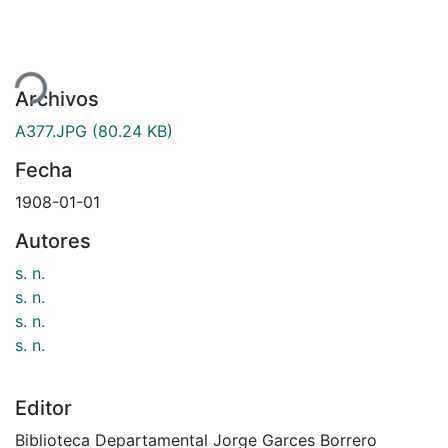
ndo...
Archivos
A377.JPG
(80.24 KB)
Fecha
1908-01-01
Autores
s. n.
s. n.
s. n.
s. n.
Editor
Biblioteca Departamental Jorge Garces Borrero