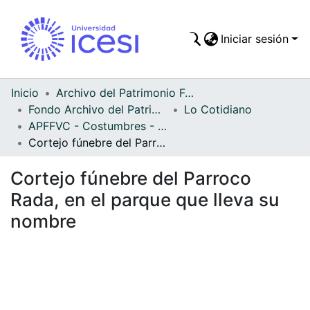
Iniciar sesión
Comunidades
Todo DSpace
Inicio
Archivo del Patrimonio Fotográfico y Fílmico del Valle del Cauca
Fondo Archivo del Patrimonio Fotográfico y Fílmico del Valle del Cauca
Lo Cotidiano
Estadísticas
APFFVC - Costumbres - Patrimonial
Cortejo fúnebre del Parroco Rada, en el parque que lleva su nombre
Cortejo fúnebre del Parroco
Rada, en el parque que lleva su
nombre