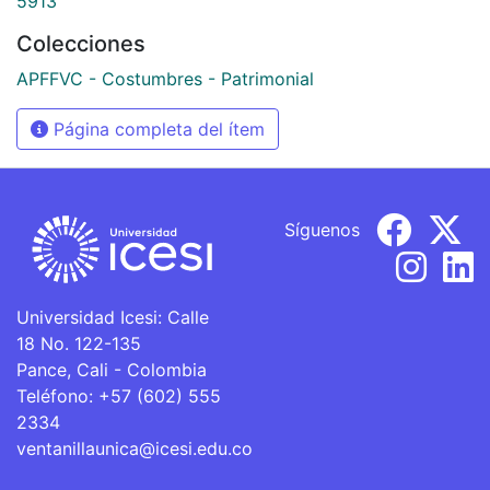
5913
Colecciones
APFFVC - Costumbres - Patrimonial
Página completa del ítem
Síguenos
Universidad Icesi: Calle
18 No. 122-135
Pance, Cali - Colombia
Teléfono: +57 (602) 555
2334
ventanillaunica@icesi.edu.co