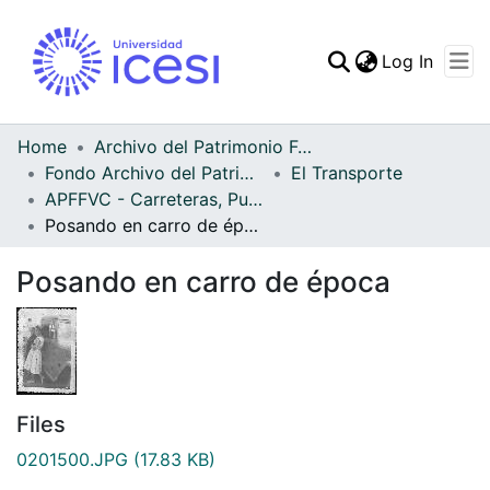
(curren
Log In
Communities & Collec
All of DSpace
Home
Archivo del Patrimonio Fotográfico y Fílmico del Valle del Cauca
Fondo Archivo del Patrimonio Fotográfico y Fílmico del Valle del Cauca
El Transporte
Statistics
APFFVC - Carreteras, Puentes - Patrimonial
Posando en carro de época
Posando en carro de época
Files
0201500.JPG
(17.83 KB)