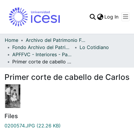
(curren
Log In
Communities & Collec
All of DSpace
Home
Archivo del Patrimonio Fotográfico y Fílmico del Valle del Cauca
Fondo Archivo del Patrimonio Fotográfico y Fílmico del Valle del Cauca
Lo Cotidiano
Statistics
APFFVC - Interiores - Patrimonial
Primer corte de cabello de Carlos
Primer corte de cabello de Carlos
Files
0200574.JPG
(22.26 KB)