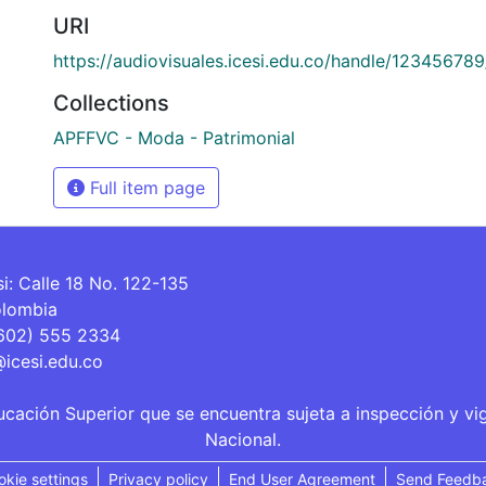
URI
https://audiovisuales.icesi.edu.co/handle/12345678
Collections
APFFVC - Moda - Patrimonial
Full item page
si: Calle 18 No. 122-135
olombia
(602) 555 2334
@icesi.edu.co
ucación Superior que se encuentra sujeta a inspección y vi
Nacional.
okie settings
Privacy policy
End User Agreement
Send Feedb