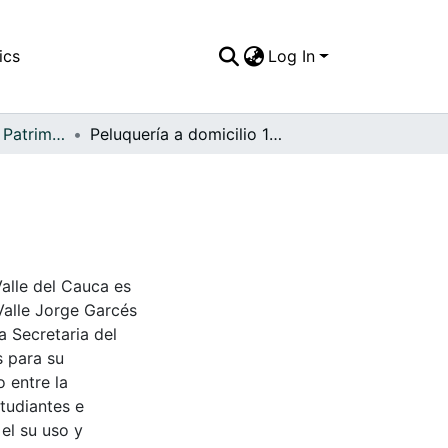
ics
Log In
APFFVC - Moda - Patrimonial
Peluquería a domicilio 1952
Valle del Cauca es
Valle Jorge Garcés
a Secretaria del
s para su
 entre la
tudiantes e
 el su uso y