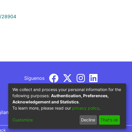
9/28904
Síguenos
We collect and process your personal information for the
following purposes:
Authentication, Preferences,
Acknowledgement and Statistics
.
To learn more, please read our
privacy policy
.
gilancia por parte del Ministerio de Educación
Customize
Decline
That's ok
ack