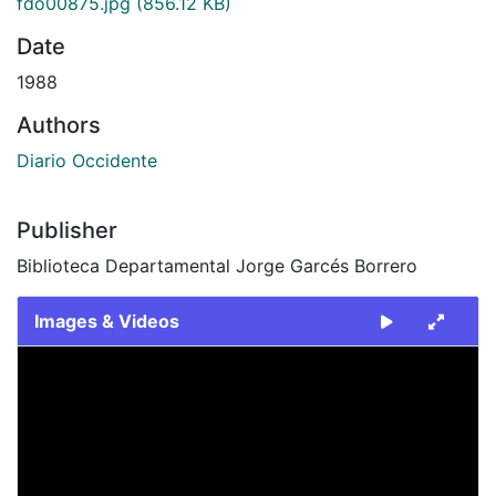
fdo00875.jpg
(856.12 KB)
Date
1988
Authors
Diario Occidente
Publisher
Biblioteca Departamental Jorge Garcés Borrero
Images & Videos
Slide 1 of 1