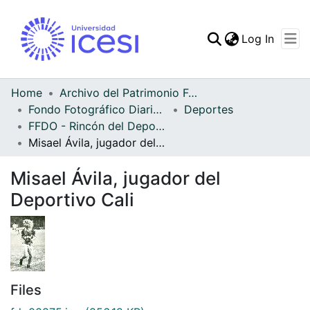
(curren
Log In
Communities & Collec
All of DSpace
Home
Archivo del Patrimonio Fotográfico y Fílmico del Valle del Cauca
Fondo Fotográfico Diario Occidente
Deportes
Statistics
FFDO - Rincón del Deportivo Cali - Patrimonial
Misael Ávila, jugador del Deportivo Cali
Misael Ávila, jugador del
Deportivo Cali
Files