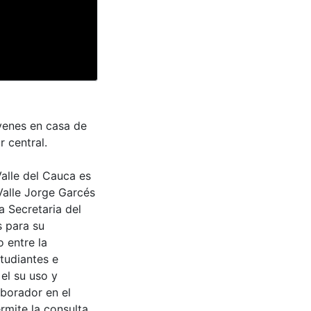
óvenes en casa de
r central.
Valle del Cauca es
Valle Jorge Garcés
a Secretaria del
s para su
 entre la
tudiantes e
 el su uso y
aborador en el
rmite la consulta