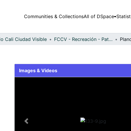
Communities & Collections
All of DSpace
Statist
o Cali Ciudad Visible
FCCV - Recreación - Patrimonial
Plan
Images & Videos
Slide 1 of 1
Previous