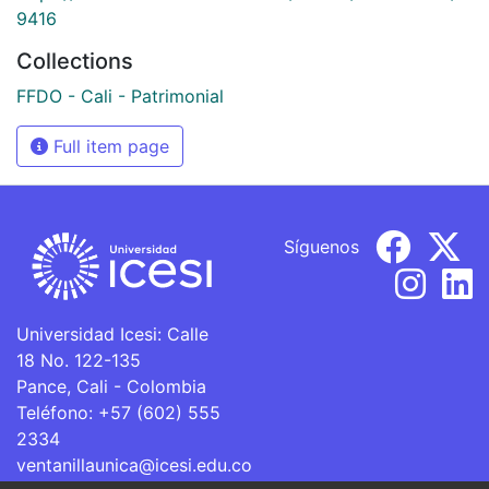
9416
Collections
FFDO - Cali - Patrimonial
Full item page
Síguenos
Universidad Icesi: Calle
18 No. 122-135
Pance, Cali - Colombia
Teléfono: +57 (602) 555
2334
ventanillaunica@icesi.edu.co