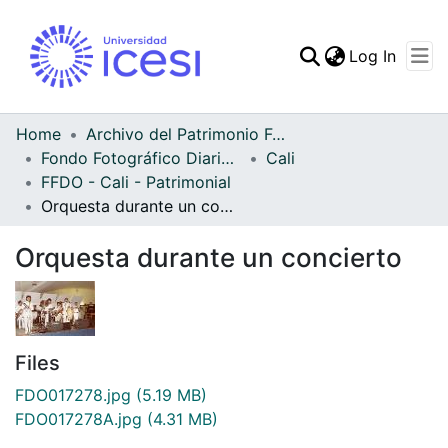
(curren
Log In
Communities & Collec
All of DSpace
Home
Archivo del Patrimonio Fotográfico y Fílmico del Valle del Cauca
Fondo Fotográfico Diario Occidente
Cali
Statistics
FFDO - Cali - Patrimonial
Orquesta durante un concierto
Orquesta durante un concierto
Files
FDO017278.jpg
(5.19 MB)
FDO017278A.jpg
(4.31 MB)