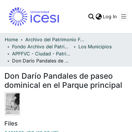
(curren
Log In
Communities & Collec
All of DSpace
Home
Archivo del Patrimonio Fotográfico y Fílmico del Valle del Cauca
Fondo Archivo del Patrimonio Fotográfico y Fílmico del Valle del Cauca
Los Municipios
Statistics
APFFVC - Ciudad - Patrimonial
Don Darío Pandales de paseo dominical en el Parque principal
Don Darío Pandales de paseo
dominical en el Parque principal
Files