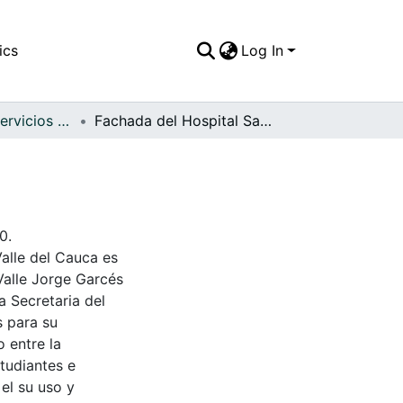
ics
Log In
APFFVC - Los Servicios Públicos - Patrimonial
Fachada del Hospital San Rafael en El Cerrito C
0.
Valle del Cauca es
Valle Jorge Garcés
a Secretaria del
s para su
 entre la
tudiantes e
 el su uso y