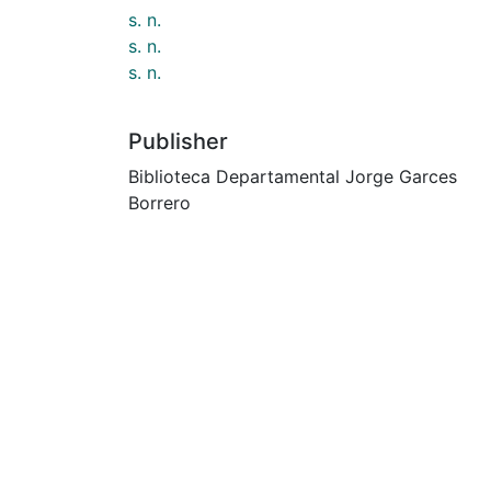
s. n.
s. n.
s. n.
Publisher
Biblioteca Departamental Jorge Garces
Borrero