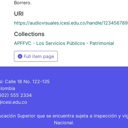
Borrero.
URI
https://audiovisuales.icesi.edu.co/handle/12345678
Collections
APFFVC - Los Servicios Públicos - Patrimonial
Full item page
si: Calle 18 No. 122-135
olombia
(602) 555 2334
@icesi.edu.co
ucación Superior que se encuentra sujeta a inspección y vi
Nacional.