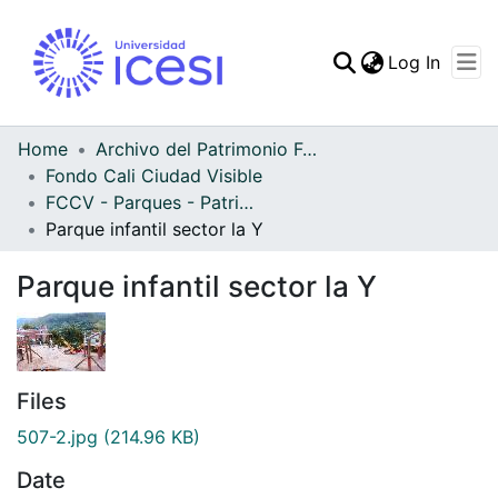
(curren
Log In
Communities & Collec
All of DSpace
Home
Archivo del Patrimonio Fotográfico y Fílmico del Valle del Cauca
Fondo Cali Ciudad Visible
Statistics
FCCV - Parques - Patrimonial
Parque infantil sector la Y
Parque infantil sector la Y
Files
507-2.jpg
(214.96 KB)
Date