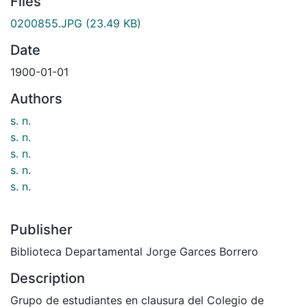
Files
0200855.JPG
(23.49 KB)
Date
1900-01-01
Authors
s. n.
s. n.
s. n.
s. n.
s. n.
Publisher
Biblioteca Departamental Jorge Garces Borrero
Description
Grupo de estudiantes en clausura del Colegio de