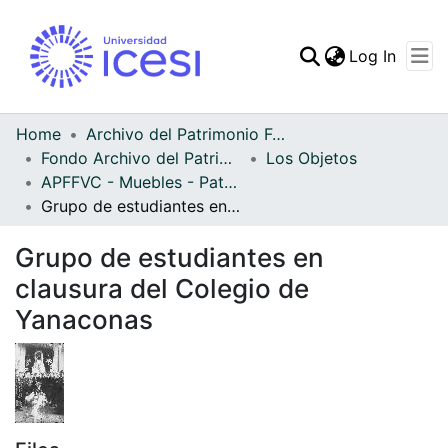
(curren
Log In
Communities & Collec
All of DSpace
Home
Archivo del Patrimonio Fotográfico y Fílmico del Valle del Cauca
Fondo Archivo del Patrimonio Fotográfico y Fílmico del Valle del Cauca
Los Objetos
Statistics
APFFVC - Muebles - Patrimonial
Grupo de estudiantes en clausura del Colegio de Yanaconas
Grupo de estudiantes en
clausura del Colegio de
Yanaconas