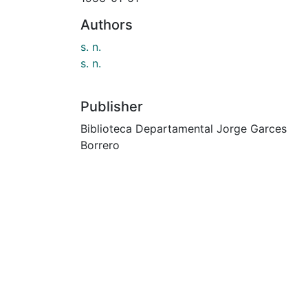
Authors
s. n.
s. n.
Publisher
Biblioteca Departamental Jorge Garces
Borrero