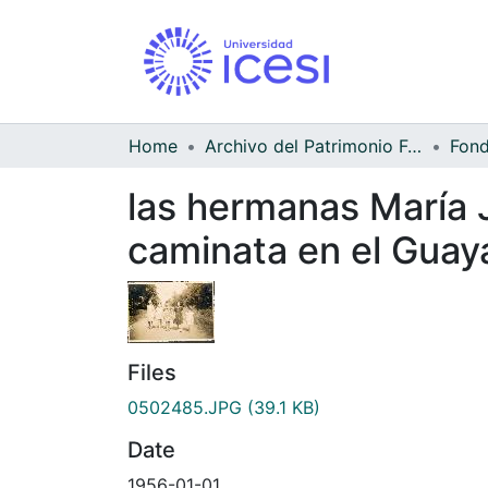
Home
Archivo del Patrimonio Fotográfico y Fílmico del Valle del Cauca
las hermanas María 
caminata en el Guay
Files
0502485.JPG
(39.1 KB)
Date
1956-01-01