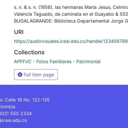
s. n. & s. n. (1956). las hermanas María Jesus, Celmi
Valencia Taguado, de caminata en el Guayabo & 50
BUGALAGRANDE: Biblioteca Departamental Jorge Ga
URI
https://audiovisuales.icesi.edu.co/handle/12345678
Collections
APFFVC - Fotos Familiares - Patrimonial
Full item page
si: Calle 18 No. 122-135
olombia
(602) 555 2334
@icesi.edu.co