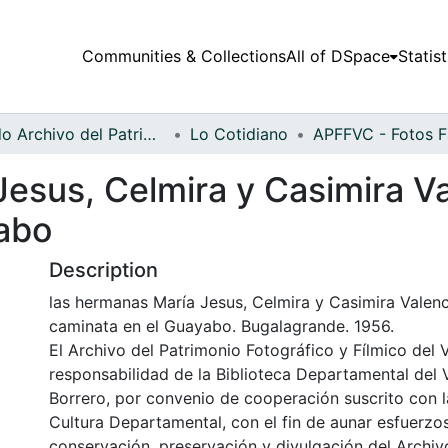
Communities & Collections
All of DSpace
Statist
Fondo Archivo del Patrimonio Fotográfico y Fílmico del Valle del Cauca
Lo Cotidiano
Jesus, Celmira y Casimira V
abo
Description
las hermanas María Jesus, Celmira y Casimira Valen
caminata en el Guayabo. Bugalagrande. 1956.
El Archivo del Patrimonio Fotográfico y Fílmico del 
responsabilidad de la Biblioteca Departamental del 
Borrero, por convenio de cooperación suscrito con l
Cultura Departamental, con el fin de aunar esfuerzo
conservación, preservación y divulgación del Archivo