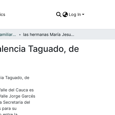
ics
Log In
APFFVC - Fotos Familiares - Patrimonial
las hermanas María Jesus, Celmira y Casimira Valencia Taguado, de caminata en el Guayabo
alencia Taguado, de
cia Taguado, de
Valle del Cauca es
Valle Jorge Garcés
a Secretaria del
s para su
 entre la