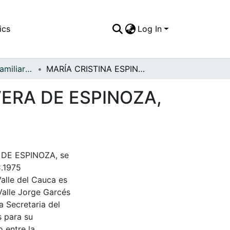
ics
Log In
APFFVC - Fotos Familiares - Patrimonial
MARÍA CRISTINA ESPINOZA VERA Y ROSARIO VERA DE ESPINOZA, se divierten en un grill
VERA DE ESPINOZA,
DE ESPINOZA, se
C.1975
Valle del Cauca es
Valle Jorge Garcés
a Secretaria del
s para su
 entre la