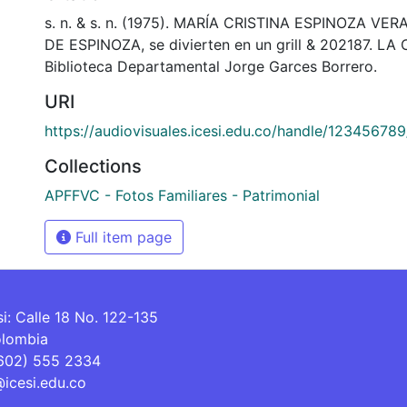
s. n. & s. n. (1975). MARÍA CRISTINA ESPINOZA VE
DE ESPINOZA, se divierten en un grill & 202187. L
Biblioteca Departamental Jorge Garces Borrero.
URI
https://audiovisuales.icesi.edu.co/handle/12345678
Collections
APFFVC - Fotos Familiares - Patrimonial
Full item page
si: Calle 18 No. 122-135
olombia
(602) 555 2334
@icesi.edu.co