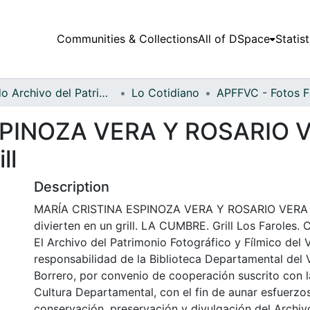
Communities & Collections
All of DSpace
Statist
Fondo Archivo del Patrimonio Fotográfico y Fílmico del Valle del Cauca
Lo Cotidiano
SPINOZA VERA Y ROSARIO 
ll
Description
MARÍA CRISTINA ESPINOZA VERA Y ROSARIO VERA 
divierten en un grill. LA CUMBRE. Grill Los Faroles. 
El Archivo del Patrimonio Fotográfico y Fílmico del 
responsabilidad de la Biblioteca Departamental del 
Borrero, por convenio de cooperación suscrito con l
Cultura Departamental, con el fin de aunar esfuerzo
conservación, preservación y divulgación del Archivo