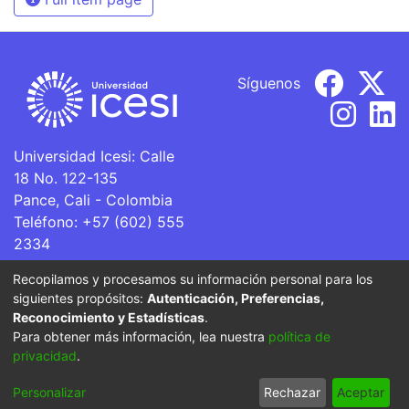
Síguenos
Universidad Icesi: Calle
18 No. 122-135
Pance, Cali - Colombia
Teléfono: +57 (602) 555
2334
ventanillaunica@icesi.edu.co
Recopilamos y procesamos su información personal para los
siguientes propósitos:
Autenticación, Preferencias,
La Universidad Icesi es una Institución de Educación
Reconocimiento y Estadísticas
.
Superior que se encuentra sujeta a inspección y vigilancia
Para obtener más información, lea nuestra
política de
por parte del Ministerio de Educación Nacional.
privacidad
.
Cookie
Privacy
End User
Send
Personalizar
Rechazar
Aceptar
settings
policy
Agreement
Feedback