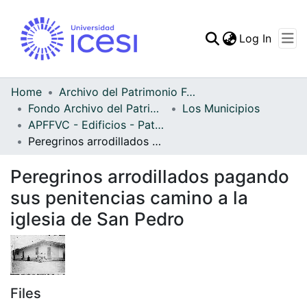
(curren
Log In
Communities & Collec
All of DSpace
Home
Archivo del Patrimonio Fotográfico y Fílmico del Valle del Cauca
Fondo Archivo del Patrimonio Fotográfico y Fílmico del Valle del Cauca
Los Municipios
Statistics
APFFVC - Edificios - Patrimonial
Peregrinos arrodillados pagando sus penitencias camino a la iglesia de San Pedro
Peregrinos arrodillados pagando
sus penitencias camino a la
iglesia de San Pedro
Files