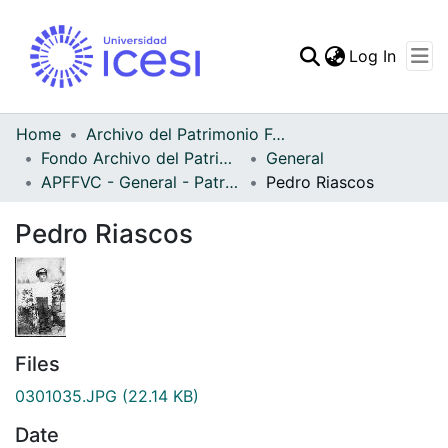
(curren
Log In
Communities & Collec
All of DSpace
Home
Archivo del Patrimonio Fotográfico y Fílmico del Valle del Cauca
Fondo Archivo del Patrimonio Fotográfico y Fílmico del Valle del Cauca
General
Statistics
APFFVC - General - Patrimonial
Pedro Riascos
Pedro Riascos
Files
0301035.JPG
(22.14 KB)
Date