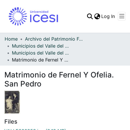
(curren
Log In
Communities & Collec
All of DSpace
Home
Archivo del Patrimonio Fotográfico y Fílmico del Valle del Cauca
Municipios del Valle del Cauca
Statistics
Municipios del Valle del Cauca
Matrimonio de Fernel Y Ofelia. San Pedro
Matrimonio de Fernel Y Ofelia.
San Pedro
Files