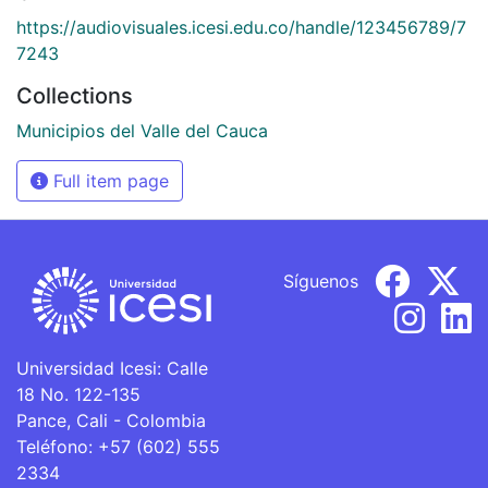
https://audiovisuales.icesi.edu.co/handle/123456789/7
7243
Collections
Municipios del Valle del Cauca
Full item page
Síguenos
Universidad Icesi: Calle
18 No. 122-135
Pance, Cali - Colombia
Teléfono: +57 (602) 555
2334