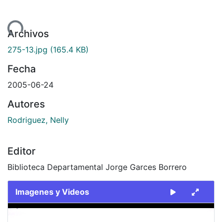
ando...
Archivos
275-13.jpg
(165.4 KB)
Fecha
2005-06-24
Autores
Rodriguez, Nelly
Editor
Biblioteca Departamental Jorge Garces Borrero
Imagenes y Videos
Slide 1 of 1