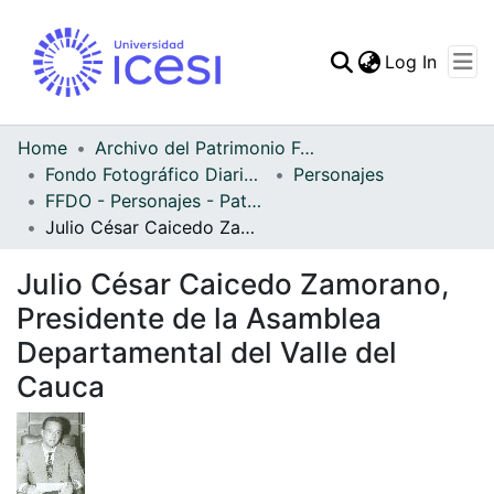
(curren
Log In
Communities & Collec
All of DSpace
Home
Archivo del Patrimonio Fotográfico y Fílmico del Valle del Cauca
Fondo Fotográfico Diario Occidente
Personajes
Statistics
FFDO - Personajes - Patrimonial
Julio César Caicedo Zamorano, Presidente de la Asamblea Departamental del Valle del Cauca
Julio César Caicedo Zamorano,
Presidente de la Asamblea
Departamental del Valle del
Cauca